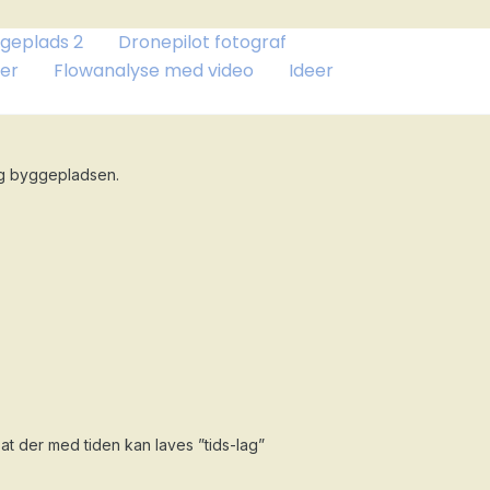
geplads 2
Dronepilot fotograf
er
Flowanalyse med video
Ideer
ing byggepladsen.
at der med tiden kan laves ”tids-lag”