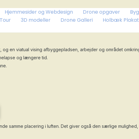
Hjemmesider og Webdesign
Drone opgaver
Byg
 Tour
3D modeller
Drone Galleri
Holbæk Plakat
iet, og en viatual vising afbyggepladsen, arbejder og området omkr
imelapse og længere tid.
une.
unde samme placering i luften. Det giver også den særlige mulighed, 