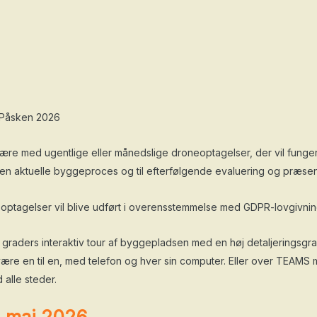
l Påsken 2026
e med ugentlige eller månedslige droneoptagelser, der vil funger
 aktuelle byggeproces og til efterfølgende evaluering og præsent
 optagelser vil blive udført i overensstemmelse med GDPR-lovgivni
raders interaktiv tour af byggepladsen med en høj detaljeringsgrad
være en til en, med telefon og hver sin computer. Eller over TEAMS m
 alle steder.