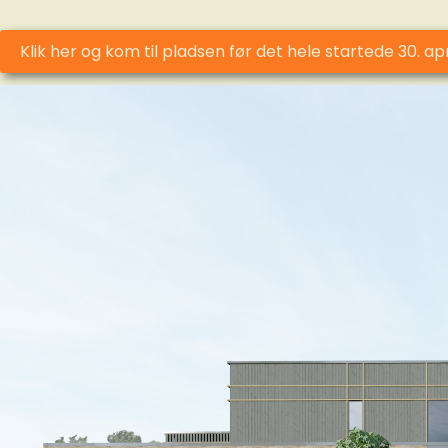
Klik her og kom til pladsen før det hele startede 30. ap