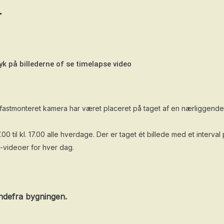
T
yk på billederne of se timelapse video
 fastmonteret kamera har været placeret på taget af en nærliggende
0 til kl. 17.00 alle hverdage. Der er taget ét billede med et interva
e-videoer for hver dag.
indefra bygningen.