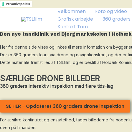
Gå
Privatlivspolitik
til
Velkommen
Foto og Video
indholdet
Grafisk arbejde
360 graders
Kontakt Tom
Den nye tandklinik ved Bjergmarkskolen i Holbæk
Her fra denne side vises og linkes til mere information om bygger
Der er 360 graders tours via drone og navigationskort, og der er t
Dette materiale fremstilles af TSLfilm, og er bestilt af Holbæk Komm
SÆRLIGE DRONE BILLEDER
360 graders interaktiv inspektion med flere tids-lag
SE HER - Opdateret 360 graders drone inspektion
For at sikre kontinuitet og ensartethed, tages billederne fra nogenl
oven på hinanden.