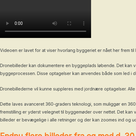
Videoen er lavet for at viser hvorlang byggeriet er nået her frem ti
Dronebilleder kan dokumentere en byggeplads løbende. Det kan vær
byggeprocessen. Disse optagelser kan anvendes både som led i den
Dronebillederne vil kunne suppleres med jordnære optagelser. Alle
Dette laves avanceret 360-graders teknologi, som muliggør en 360 g
fremstilling er yderst velegnet til byggemøder over nettet. Det kan 
billeder er bevægelige i alle retninger og der kan zoomes ind og ud