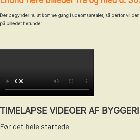
Endnu flere billeder fra og med d. 3
Der begynder nu at komme gang i udeomsarealet, så derfor vil der f
på billedet herunder
TIMELAPSE VIDEOER AF BYGGERI
Før det hele startede