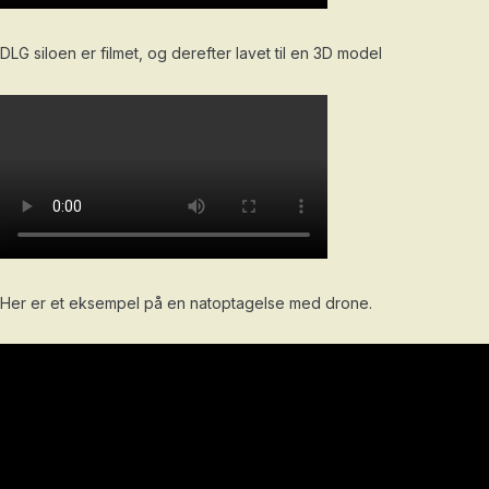
DLG siloen er filmet, og derefter lavet til en 3D model
Her er et eksempel på en natoptagelse med drone.