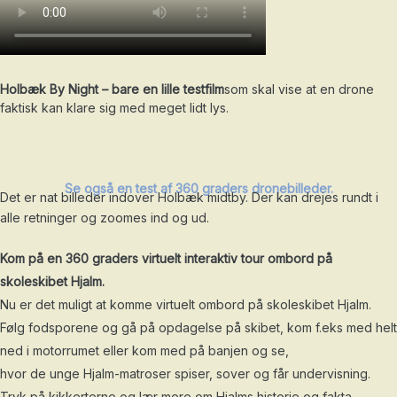
Holbæk By Night – bare en lille testfilm
som skal vise at en drone
faktisk kan klare sig med meget lidt lys.
Se også en test af 360 graders dronebilleder.
Det er nat billeder indover Holbæk midtby. Der kan drejes rundt i
alle retninger og zoomes ind og ud.
Kom på en 360 graders virtuelt interaktiv tour ombord på
skoleskibet Hjalm.
Nu er det muligt at komme virtuelt ombord på skoleskibet Hjalm.
Følg fodsporene og gå på opdagelse på skibet, kom f.eks med helt
ned i motorrumet eller kom med på banjen og se,
hvor de unge Hjalm-matroser spiser, sover og får undervisning.
Tryk på kikkerterne og lær mere om Hjalms historie og fakta.