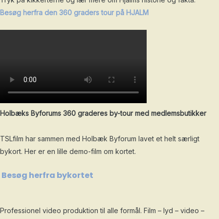
Besøg herfra den 360 graders tour på HJALM
Holbæks Byforums 360 graderes by-tour med medlemsbutikker
TSLfilm har sammen med Holbæk Byforum lavet et helt særligt
bykort. Her er en lille demo-film om kortet.
Besøg herfra bykortet
Professionel video produktion til alle formål. Film – lyd – video –