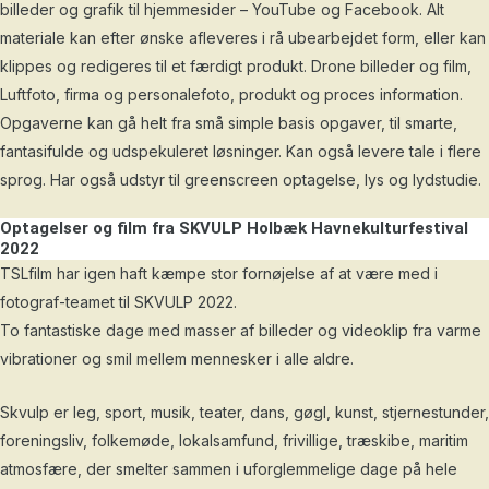
billeder og grafik til hjemmesider – YouTube og Facebook. Alt
materiale kan efter ønske afleveres i rå ubearbejdet form, eller kan
klippes og redigeres til et færdigt produkt. Drone billeder og film,
Luftfoto, firma og personalefoto, produkt og proces information.
Opgaverne kan gå helt fra små simple basis opgaver, til smarte,
fantasifulde og udspekuleret løsninger. Kan også levere tale i flere
sprog. Har også udstyr til greenscreen optagelse, lys og lydstudie.
Optagelser og film fra SKVULP Holbæk Havnekulturfestival
2022
TSLfilm har igen haft kæmpe stor fornøjelse af at være med i
fotograf-teamet til SKVULP 2022.
To fantastiske dage med masser af billeder og videoklip fra varme
vibrationer og smil mellem mennesker i alle aldre.
Skvulp er leg, sport, musik, teater, dans, gøgl, kunst, stjernestunder,
foreningsliv, folkemøde, lokalsamfund, frivillige, træskibe, maritim
atmosfære, der smelter sammen i uforglemmelige dage på hele