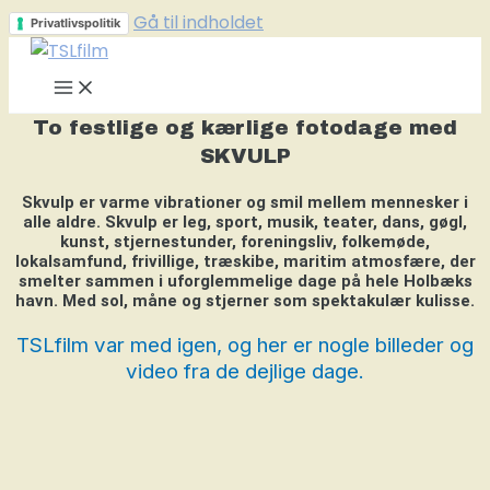
Gå til indholdet
Privatlivspolitik
To festlige og kærlige fotodage med
SKVULP
Skvulp er varme vibrationer og smil mellem mennesker i
alle aldre. Skvulp er leg, sport, musik, teater, dans, gøgl,
kunst, stjernestunder, foreningsliv, folkemøde,
lokalsamfund, frivillige, træskibe, maritim atmosfære, der
smelter sammen i uforglemmelige dage på hele Holbæks
havn. Med sol, måne og stjerner som spektakulær kulisse.
TSLfilm var med igen, og her er nogle billeder og
video fra de dejlige dage.